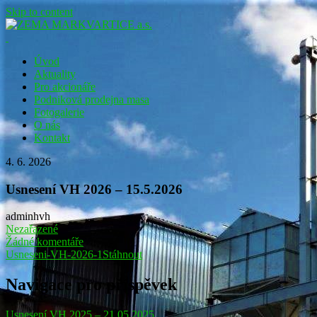
Skip to content
ZEMA MARKVARTICE a.s.
Úvod
Aktuality
Pro akcionáře
Podniková prodejna masa
Fotogalerie
O nás
Kontakt
4. 6. 2026
Usnesení VH 2026 – 15.5.2026
adminhvh
Nezařazené
Žádné komentáře
Usneseni-VH-2026-1
Stáhnout
Navigace pro příspěvek
Usnesení VH 2025 – 21.05.2025