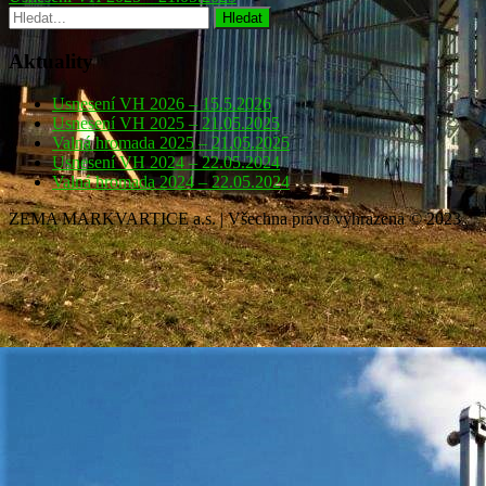
Aktuality
Usnesení VH 2026 – 15.5.2026
Usnesení VH 2025 – 21.05.2025
Valná hromada 2025 – 21.05.2025
Usnesení VH 2024 – 22.05.2024
Valná hromada 2024 – 22.05.2024
ZEMA MARKVARTICE a.s. | Všechna práva vyhrazena © 2023